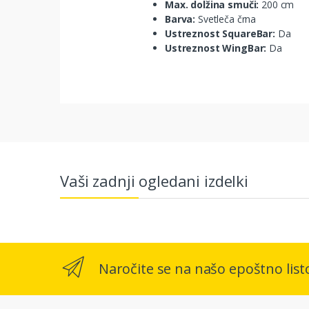
Max. dolžina smuči:
200 cm
Barva:
Svetleča črna
Ustreznost SquareBar:
Da
Ustreznost WingBar:
Da
Vaši zadnji ogledani izdelki
Naročite se na našo epoštno list