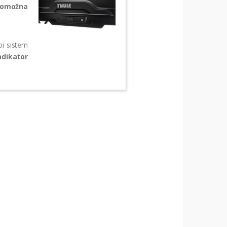
omožna
bi sistem
ndikator