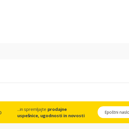
...in spremljajte
prodajne
Epoštni naslov
o
uspešnice, ugodnosti in novosti