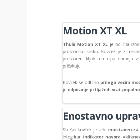
Motion XT XL
Thule Motion XT XL
je odlična izbi
prostorsko stisko. Kovček je z mer
prostoren, kljub temu pa ohranja vs
pričakuje.
Kovček se odlično
prilega večini mo
je
odpiranje prtljažnih vrat popol
Enostavno uprav
Strešni kovček je zelo
enostaven za
integriran
indikator navora »klikne