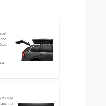
rpeli
edno
čkov
ateri
 katerega
avno tudi