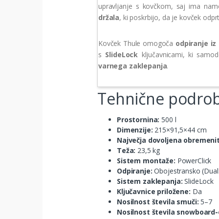
upravljanje s kovčkom, saj ima na
držala
, ki poskrbijo, da je kovček odprt
Kovček Thule omogoča
odpiranje iz
s
SlideLock
ključavnicami, ki samod
varnega zaklepanja
.
Tehnične podrob
Prostornina:
500 l
Dimenzije:
215×91,5×44 cm
Največja dovoljena obremeni
Teža:
23,5 kg
Sistem montaže:
PowerClick
Odpiranje:
Obojestransko (Dual
Sistem zaklepanja:
SlideLock
Ključavnice priložene:
Da
Nosilnost števila smuči:
5–7
Nosilnost števila snowboard-