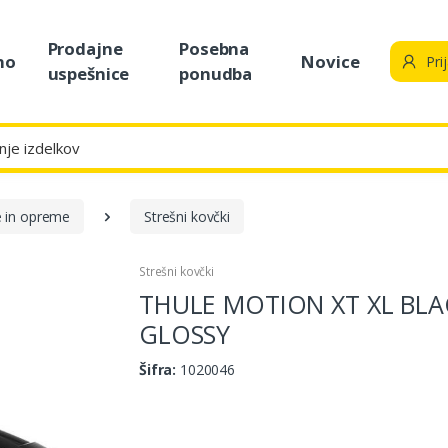
Prodajne
Posebna
no
Novice
Pri
uspešnice
ponudba
e in opreme
Strešni kovčki
Strešni kovčki
THULE MOTION XT XL BLA
GLOSSY
Šifra:
1020046