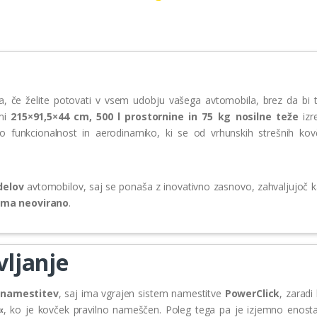
ra, če želite potovati v vsem udobju vašega avtomobila, brez da bi t
ami
215×91,5×44 cm, 500 l prostornine in 75 kg nosilne teže
izr
o funkcionalnost in aerodinamiko, ki se od vrhunskih strešnih kov
delov
avtomobilov, saj se ponaša z inovativno zasnovo, zahvaljujoč k
noma neovirano
.
ljanje
 namestitev
, saj ima vgrajen sistem namestitve
PowerClick
, zaradi
«
, ko je kovček pravilno nameščen. Poleg tega pa je izjemno enost