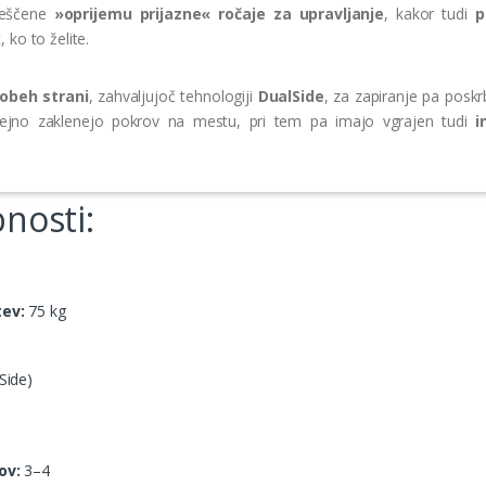
meščene
»oprijemu prijazne« ročaje za upravljanje
, kakor tudi
p
, ko to želite.
 obeh strani
, zahvaljujoč tehnologiji
DualSide
, za zapiranje pa poskr
ejno zaklenejo pokrov na mestu, pri tem pa imajo vgrajen tudi
i
nosti:
tev:
75 kg
Side)
ov:
3–4