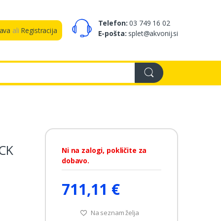
Telefon:
03 749 16 02
java
ali
Registracija
E-pošta:
splet@akvonij.si
CK
Ni na zalogi, pokličite za
dobavo.
711,11 €
Na seznam želja