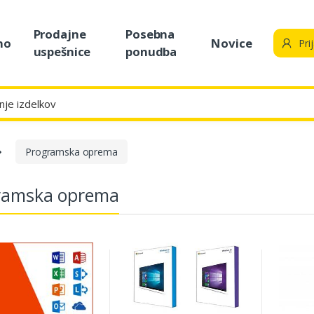
Prodajne
Posebna
no
Novice
Pri
uspešnice
ponudba
Programska oprema
ramska oprema