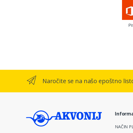
Pi
Naročite se na našo epoštno list
Informa
NAČIN PL