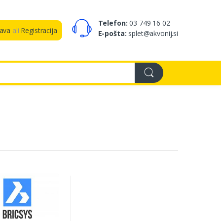
Telefon:
03 749 16 02
java
ali
Registracija
E-pošta:
splet@akvonij.si