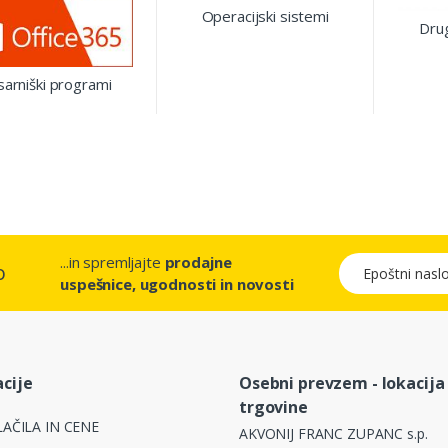
Operacijski sistemi
Dru
sarniški programi
...in spremljajte
prodajne
Epoštni naslov
o
uspešnice, ugodnosti in novosti
cije
Osebni prevzem - lokacija
trgovine
AČILA IN CENE
AKVONIJ FRANC ZUPANC s.p.