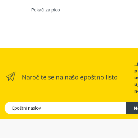
Pekači za pico
..
p
Naročite se na našo epoštno listo
u
u
n
Epoštni naslov
N