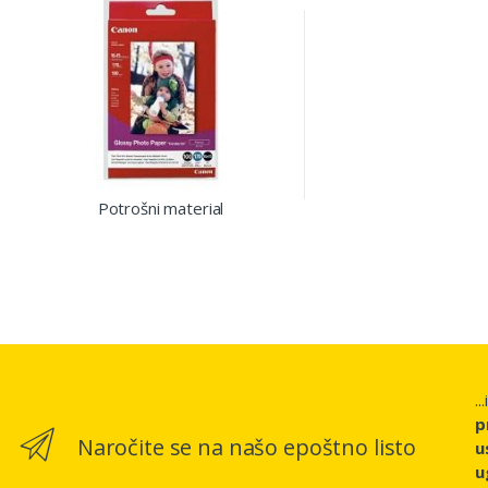
Potrošni material
..
p
Naročite se na našo epoštno listo
u
u