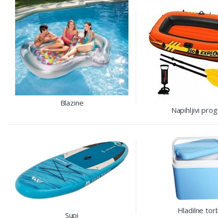
Blazine
Napihljivi pro
Hladilne tor
Supi