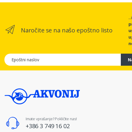
..
p
Naročite se na našo epoštno listo
u
u
n
Epoštni naslov
N
Imate vprašanje? Pokličite nas!
+386 3 749 16 02