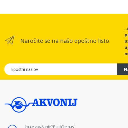
..
p
Naročite se na našo epoštno listo
u
u
n
Epoštni naslov
N
Imate vprašanje? Pokličite nas!