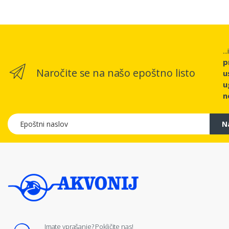
..
p
Naročite se na našo epoštno listo
u
u
n
Epoštni naslov
N
Imate vprašanje? Pokličite nas!