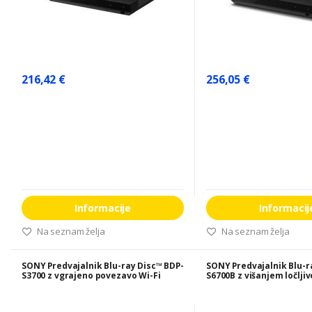
216,42 €
256,05 €
Informacije
Informacij
Na seznam želja
Na seznam želja
SONY Predvajalnik Blu-ray Disc™ BDP-
SONY Predvajalnik Blu-r
S3700 z vgrajeno povezavo Wi-Fi
S6700B z višanjem ločljiv