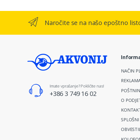
Naročite se na našo epoštno list
Informa
NAČIN PL
REKLAMA
Imate vprašanje? Pokličite nas!
POŠTNIN
+386 3 749 16 02
O PODJE
KONTAKT
SPLOŠNI
OBVESTI
KOLOFO