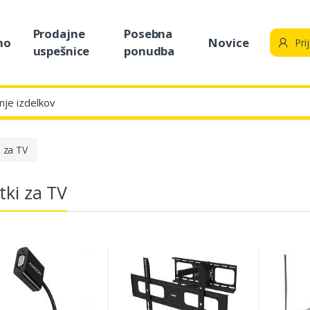
Prodajne
Posebna
no
Novice
Pri
uspešnice
ponudba
 za TV
ki za TV