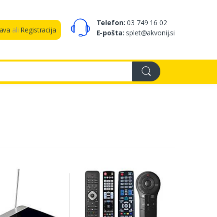
Telefon:
03 749 16 02
java
ali
Registracija
E-pošta:
splet@akvonij.si