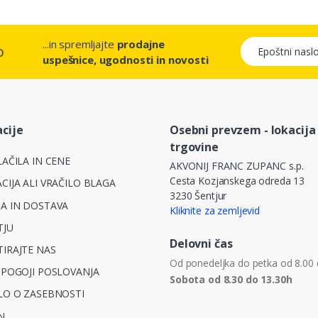
...in spremljajte
prodajne
Epoštni naslov
o
uspešnice, ugodnosti in novosti
cije
Osebni prevzem - lokacija
trgovine
AČILA IN CENE
AKVONIJ FRANC ZUPANC s.p.
Cesta Kozjanskega odreda 13
CIJA ALI VRAČILO BLAGA
3230 Šentjur
A IN DOSTAVA
Kliknite za zemljevid
TJU
Delovni čas
IRAJTE NAS
Od ponedeljka do petka od 8.00 
 POGOJI POSLOVANJA
Sobota od 8.30 do 13.30h
LO O ZASEBNOSTI
N