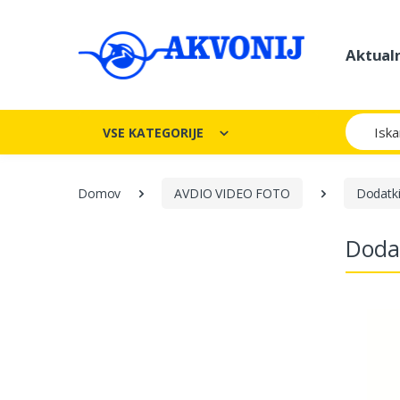
Aktual
Iskanje
VSE KATEGORIJE
Domov
AVDIO VIDEO FOTO
Dodatki
Dodat