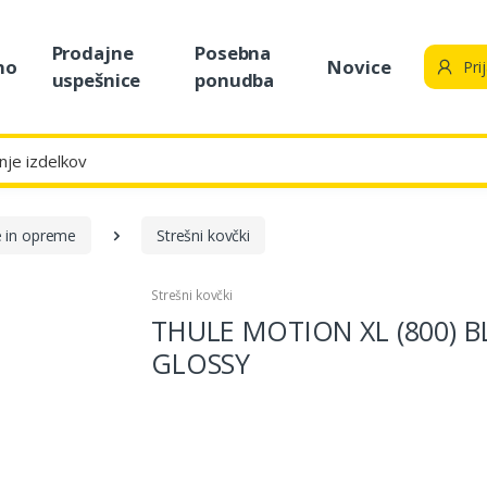
Prodajne
Posebna
no
Novice
Pri
uspešnice
ponudba
e in opreme
Strešni kovčki
Strešni kovčki
THULE MOTION XL (800) B
GLOSSY