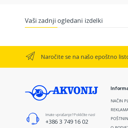
Vaši zadnji ogledani izdelki
Naročite se na našo epoštno list
Informa
NAČIN PL
REKLAMA
Imate vprašanje? Pokličite nas!
POŠTNIN
+386 3 749 16 02
O PODJE