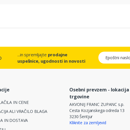
...in spremljajte
prodajne
Epoštni naslov
o
uspešnice, ugodnosti in novosti
cije
Osebni prevzem - lokacija
trgovine
AČILA IN CENE
AKVONIJ FRANC ZUPANC s.p.
Cesta Kozjanskega odreda 13
CIJA ALI VRAČILO BLAGA
3230 Šentjur
A IN DOSTAVA
Kliknite za zemljevid
TJU