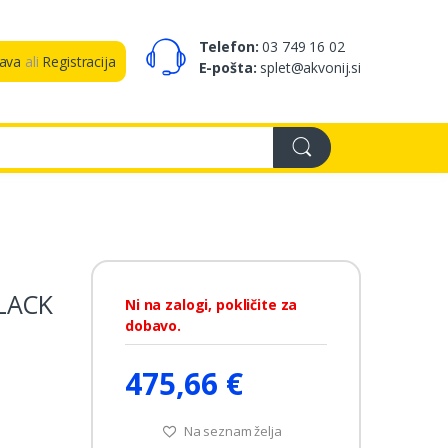
Telefon:
03 749 16 02
java
ali
Registracija
E-pošta:
splet@akvonij.si
LACK
Ni na zalogi, pokličite za
dobavo.
475,66 €
Na seznam želja