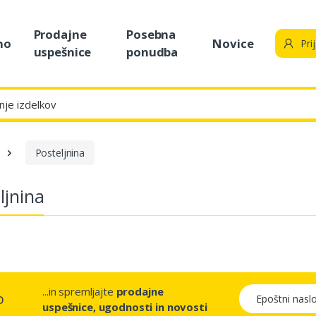
Prodajne
Posebna
no
Novice
Pri
uspešnice
ponudba
Posteljnina
ljnina
...in spremljajte
prodajne
Epoštni naslov
o
uspešnice, ugodnosti in novosti