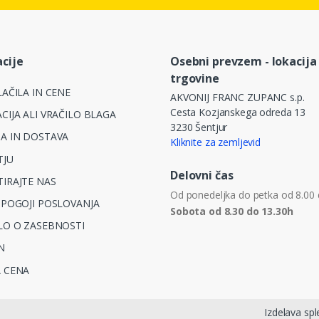
cije
Osebni prevzem - lokacija
trgovine
AČILA IN CENE
AKVONIJ FRANC ZUPANC s.p.
Cesta Kozjanskega odreda 13
CIJA ALI VRAČILO BLAGA
3230 Šentjur
A IN DOSTAVA
Kliknite za zemljevid
TJU
Delovni čas
IRAJTE NAS
Od ponedeljka do petka od 8.00 
 POGOJI POSLOVANJA
Sobota od 8.30 do 13.30h
LO O ZASEBNOSTI
N
 CENA
Izdelava spl