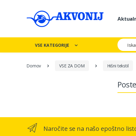
Aktual
Iskanje
VSE KATEGORIJE
Domov
VSE ZA DOM
Hišni tekstil
Poste
Naročite se na našo epoštno list