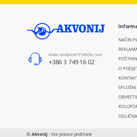
Informa
NAČIN PL
REKLAMA
Imate vprašanje? Pokličite nas!
POŠTNIN
+386 3 749 16 02
O PODJE
KONTAKT
SPLOŠNI
OBVESTI
KOLOFO
ODLIČNA
©
Akvonij
- Vse pravice pridržane