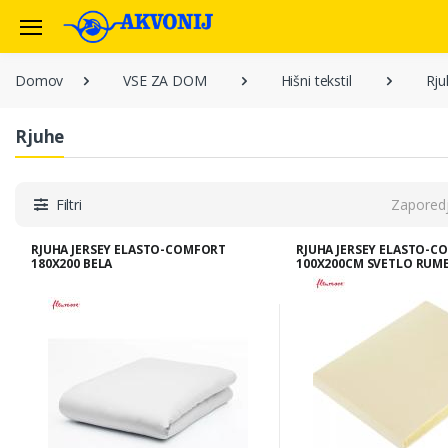
Domov
VSE ZA DOM
Hišni tekstil
Rju
Rjuhe
Filtri
Zapored
RJUHA JERSEY ELASTO-COMFORT
RJUHA JERSEY ELASTO-C
180X200 BELA
100X200CM SVETLO RUM