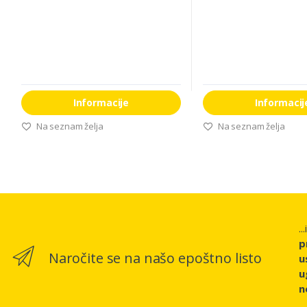
Informacije
Informacij
Na seznam želja
Na seznam želja
..
p
Naročite se na našo epoštno listo
u
u
n