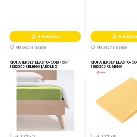
V košarico
V košari
Na seznam želja
Na seznam želja
RJUHA JERSEY ELASTO-COMFORT
RJUHA JERSEY ELASTO-C
180X200 ZELENO JABOLKO
100X200 RUMENA
ŠIFRA: 1020573
ŠIFRA: 1020538